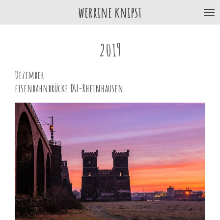
werrine knipst
Zum
Hauptinhalt
springen
2019
Dezember
eisenbahnbrücke DU-Rheinhausen