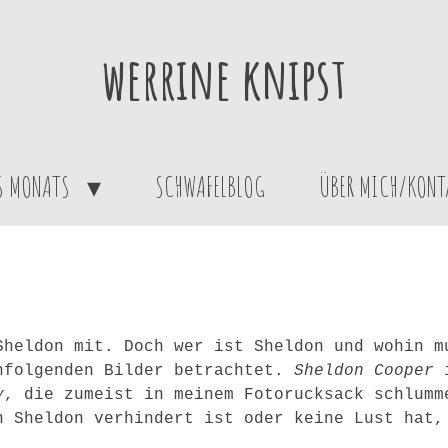
werrine knipst
ES MONATS
SCHWAFELBLOG
ÜBER MICH/KONT
Sheldon mit. Doch wer ist Sheldon und wohin m
hfolgenden Bilder betrachtet.
Sheldon Cooper
i
y
, die zumeist in meinem Fotorucksack schlumm
n Sheldon verhindert ist oder keine Lust hat,